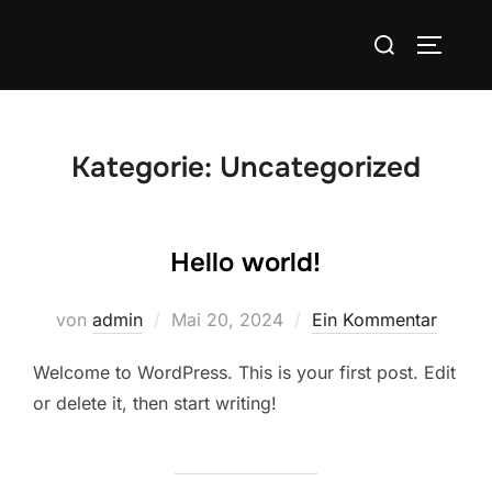
Zum
Suchen
Inhalt
SEITEN
nach:
springen
Kategorie:
Uncategorized
Hello world!
Veröffentlicht
von
admin
Mai 20, 2024
Ein Kommentar
am
Welcome to WordPress. This is your first post. Edit
or delete it, then start writing!